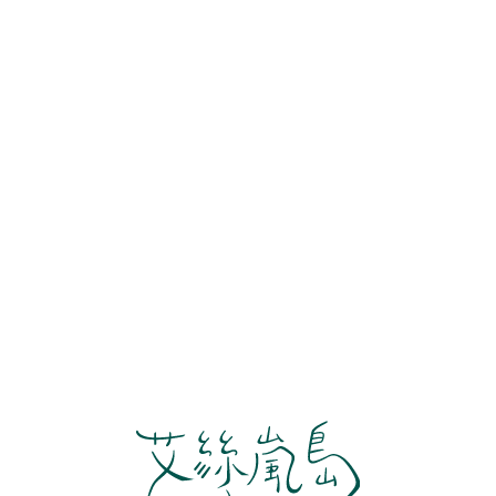
跳
至
主
要
內
容