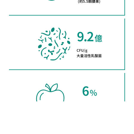
(約5.5顆腰果)
9.2
 億
CFU/g
大量活性乳酸菌
6
 %
低添加糖
(約一顆100g小蘋果)