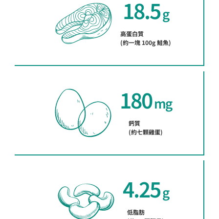
18.5
 g
高蛋白質
(約一塊 100g 鮭魚)
180
 mg
鈣質
(約七顆雞蛋)
4.25
 g
低脂肪