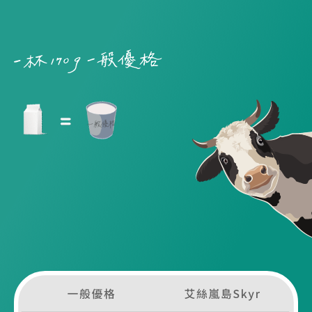
艾絲嵐島Skyr